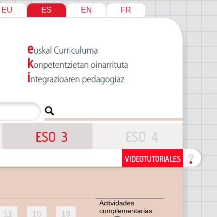
EU
ES
EN
FR
Actividades
complementarias
11
15
19