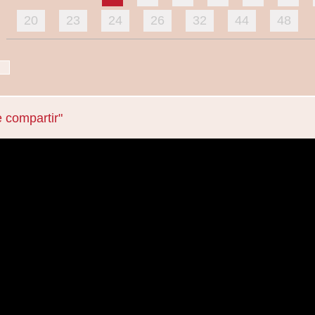
20
23
24
26
32
44
48
e compartir"