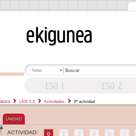
ratura
LEN 3.3
Actividades
0ª actividad
UNIDAD
ca
ACTIVIDAD:
0
1
3
4
5
7