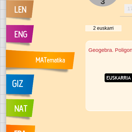
3
1
2
euskarri
Geogebra. Poligo