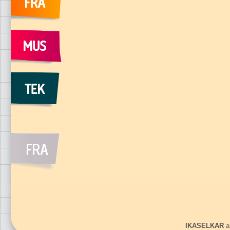
IKASELKAR
ar