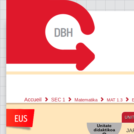
Accueil
SEC 1
Matematika
MAT 1.3
E
UNI
Unitate
didaktikoa
JA