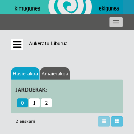
Aukeratu Liburua
Hasierakoa
Amaierakoa
JARDUERAK:
0
1
2
2 euskarri