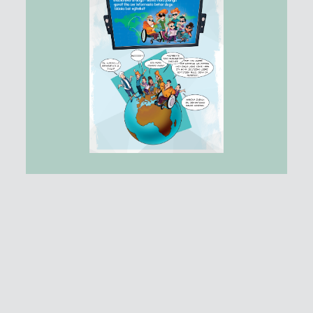
ZEREGINAK:
0
1
2
3
Euskarri bat