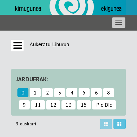
Aukeratu Liburua
JARDUERAK:
0
1
2
3
4
5
6
8
9
11
12
13
15
Pic Dic
3 euskarri