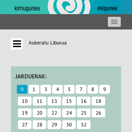
Aukeratu Liburua
JARDUERAK:
0
1
3
4
5
7
8
9
10
11
13
15
16
18
19
20
22
24
25
26
27
28
29
30
32