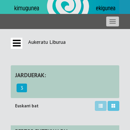
Aukeratu Liburua
JARDUERAK:
3
Euskarri bat