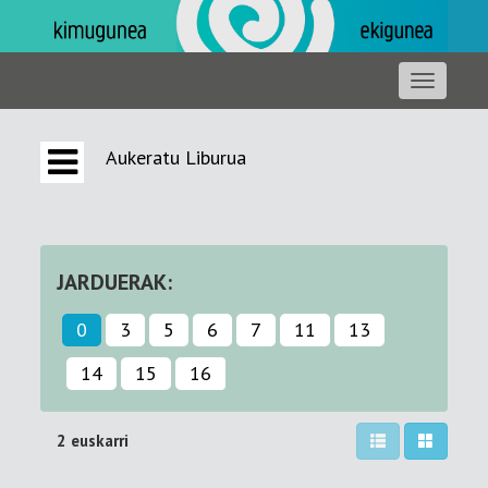
Aukeratu Liburua
JARDUERAK:
0
3
5
6
7
11
13
14
15
16
2 euskarri