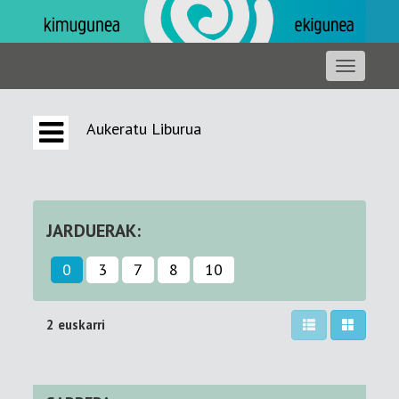
Aukeratu Liburua
JARDUERAK:
0
3
7
8
10
2 euskarri