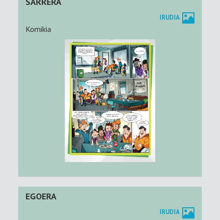
SARRERA
IRUDIA
Komikia
EGOERA
IRUDIA