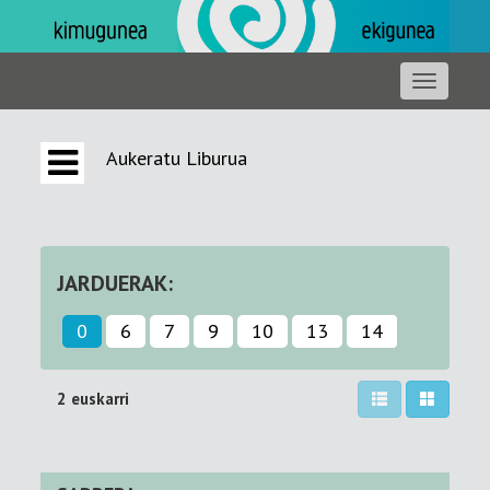
Aukeratu Liburua
JARDUERAK:
0
6
7
9
10
13
14
2 euskarri