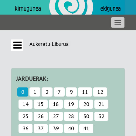
Aukeratu Liburua
JARDUERAK:
0
1
2
7
9
11
12
14
15
18
19
20
21
25
26
27
28
30
32
36
37
39
40
41