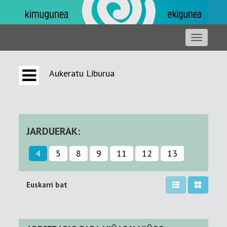
Aukeratu Liburua
JARDUERAK:
4
5
8
9
11
12
13
Euskarri bat