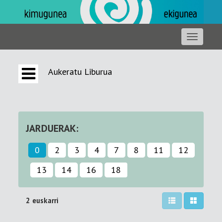
Aukeratu Liburua
JARDUERAK:
0
2
3
4
7
8
11
12
13
14
16
18
2 euskarri