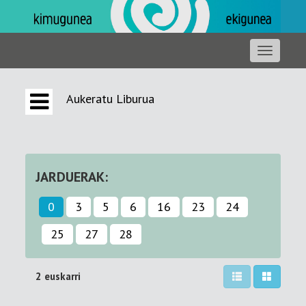
Aukeratu Liburua
JARDUERAK:
0
3
5
6
16
23
24
25
27
28
2 euskarri