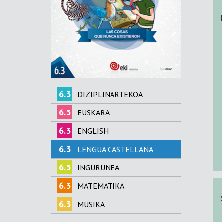
6.3
DIZIPLINARTEKOA
6.3
EUSKARA
6.3
ENGLISH
6.3
LENGUA CASTELLANA
6.3
INGURUNEA
6.3
MATEMATIKA
6.3
MUSIKA