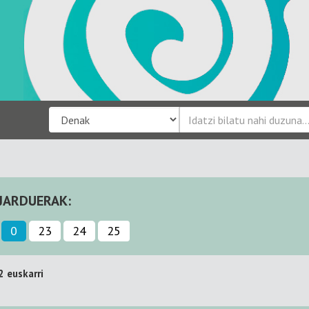
JARDUERAK:
0
23
24
25
2 euskarri