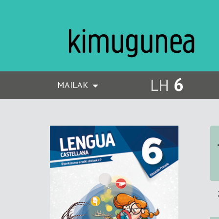
6
LH
MAILAK