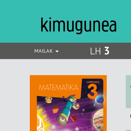
3
LH
MAILAK