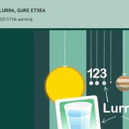
LURRA, GURE ETXEA
(00:57tik aurrera)