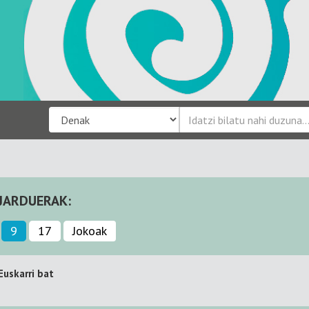
JARDUERAK:
9
17
Jokoak
Euskarri bat