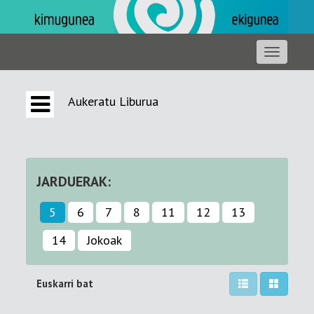
Aukeratu Liburua
JARDUERAK:
5
6
7
8
11
12
13
14
Jokoak
Euskarri bat