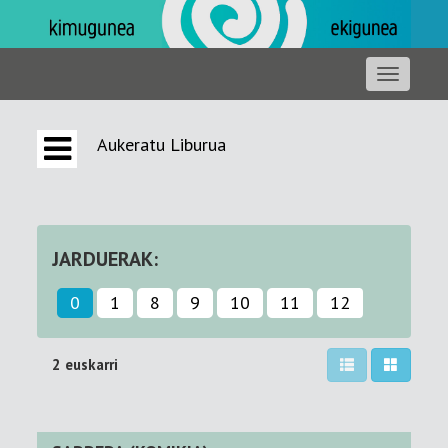
Aukeratu Liburua
JARDUERAK:
0
1
8
9
10
11
12
2 euskarri