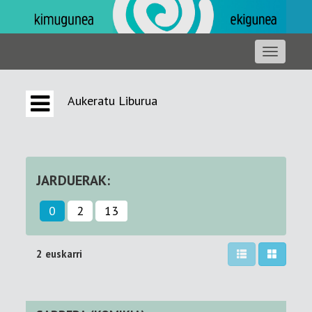
Aukeratu Liburua
JARDUERAK:
0
2
13
2 euskarri