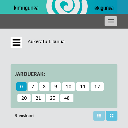
Aukeratu Liburua
JARDUERAK:
0
7
8
9
10
11
12
20
21
23
48
3 euskarri