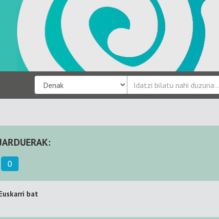
JARDUERAK:
0
Euskarri bat