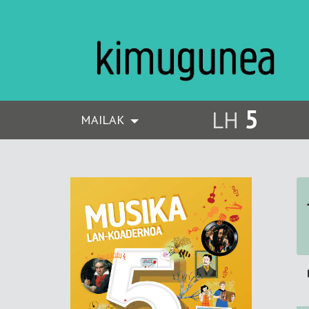
5
LH
MAILAK