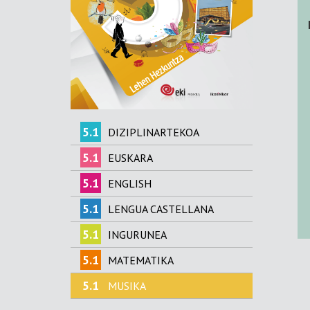
5.1
DIZIPLINARTEKOA
5.1
EUSKARA
5.1
ENGLISH
5.1
LENGUA CASTELLANA
5.1
INGURUNEA
5.1
MATEMATIKA
5.1
MUSIKA