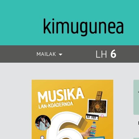
6
LH
MAILAK