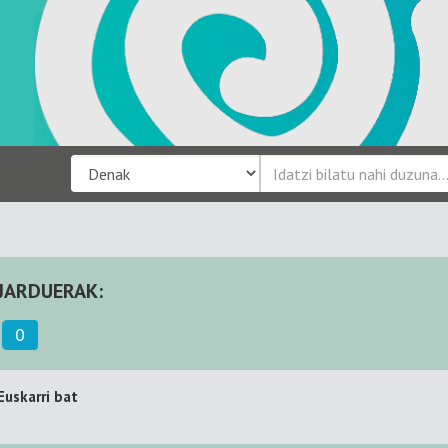
JARDUERAK:
0
Euskarri bat