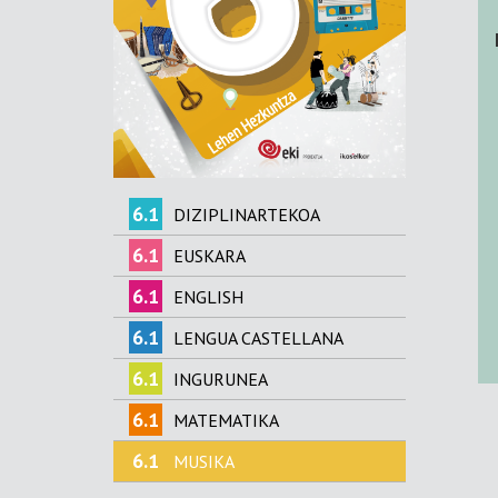
6.1
DIZIPLINARTEKOA
6.1
EUSKARA
6.1
ENGLISH
6.1
LENGUA CASTELLANA
6.1
INGURUNEA
6.1
MATEMATIKA
6.1
MUSIKA