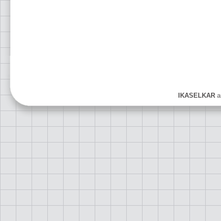
IKASELKAR
ar