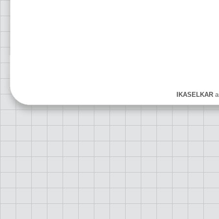
IKASELKAR
ar