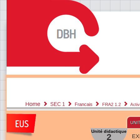
Home
SEC 1
Francais
FRA2 1.2
Activ
UNI
Unité didactique
2
EX