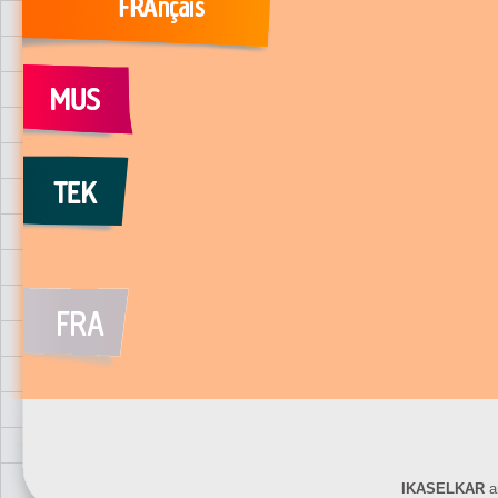
IKASELKAR
ar