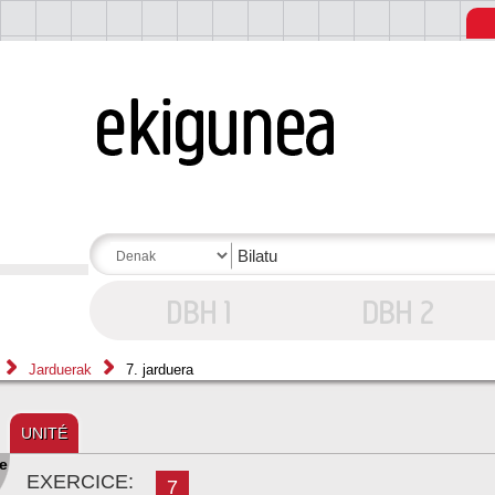
Jarduerak
7. jarduera
UNITÉ
e
EXERCICE:
7