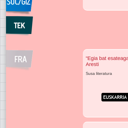
"Egia bat esateaga
Aresti
Susa literatura