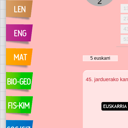
2
1
2
4
5
5
euskarri
45. jarduerako ka