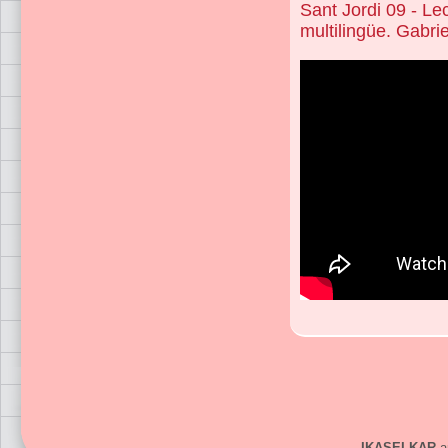
Sant Jordi 09 - Le
multilingüe. Gabrie
IKASELKAR
ar