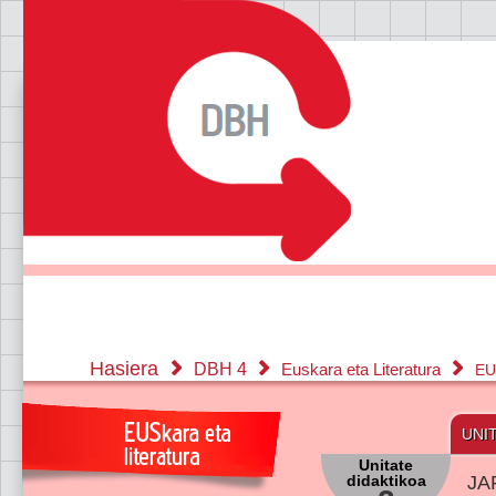
Hasiera
DBH 4
Euskara eta Literatura
EU
UNI
Unitate
didaktikoa
JA