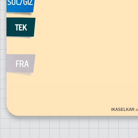
IKASELKAR
ar