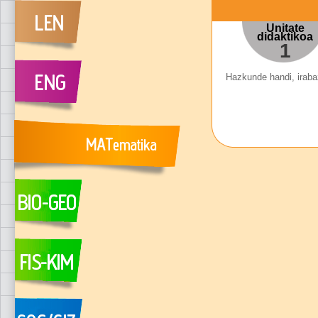
Unitate
didaktikoa
1
Hazkunde handi, irabaz