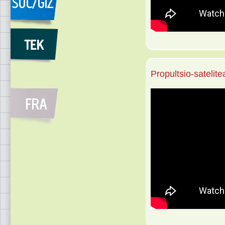
Propultsio-satelite