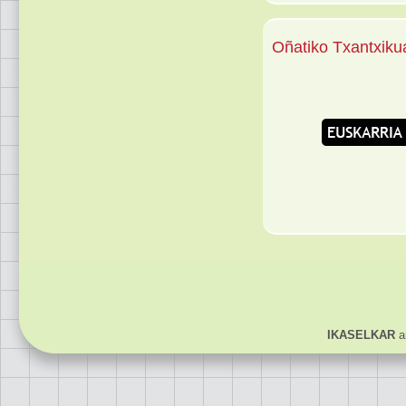
Oñatiko Txantxiku
IKASELKAR
ar