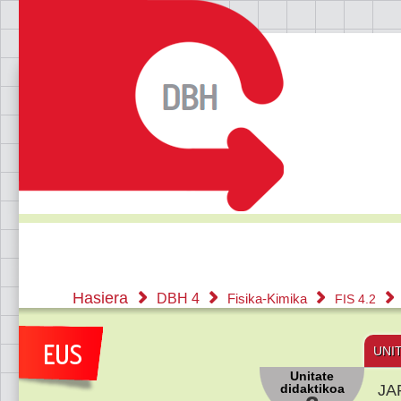
Hasiera
DBH 4
Fisika-Kimika
FIS 4.2
UNI
Unitate
didaktikoa
JA