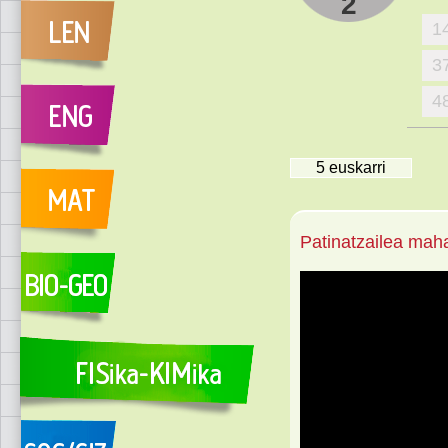
2
1
3
4
5
euskarri
Patinatzailea mah