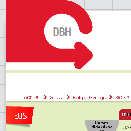
Accueil
SEC 3
Biologia-Geologia
BIO 3.3
UNI
Unitate
didaktikoa
JA