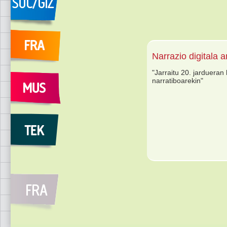
Narrazio digitala a
"Jarraitu 20. jardueran 
narratiboarekin"