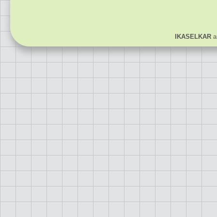
IKASELKAR
ar