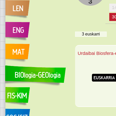
3
1
3
3
euskarri
Urdaibai Biosfera-