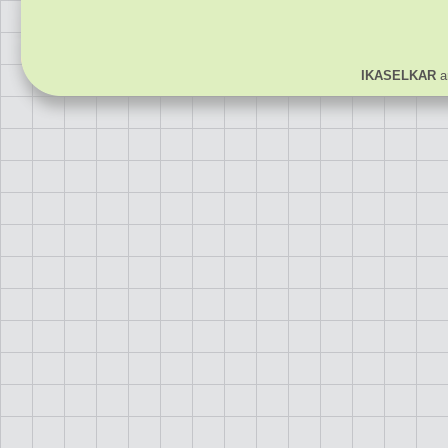
IKASELKAR
ar