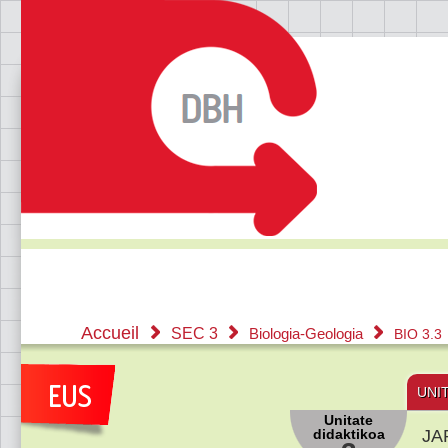
Accueil
SEC 3
Biologia-Geologia
BIO 3.3
UNI
Unitate
didaktikoa
JA