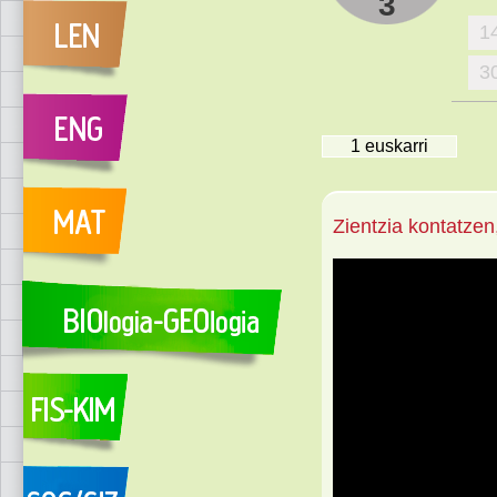
3
1
3
1
euskarri
Zientzia kontatzen,