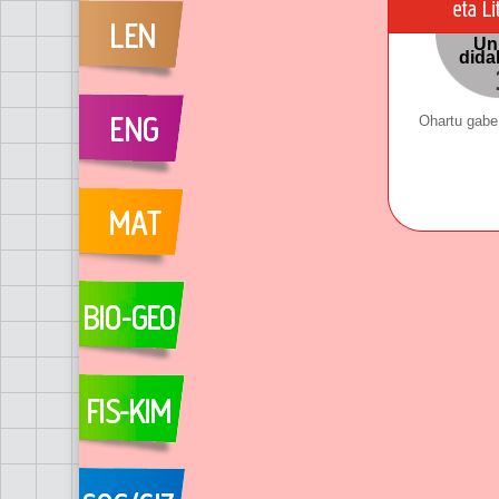
Uni
dida
Ohartu gabe