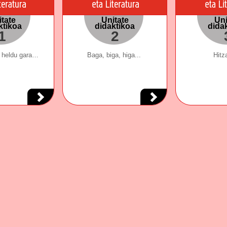
tate
Unitate
Uni
ktikoa
didaktikoa
dida
1
2
 heldu gara…
Baga, biga, higa...
Hitz