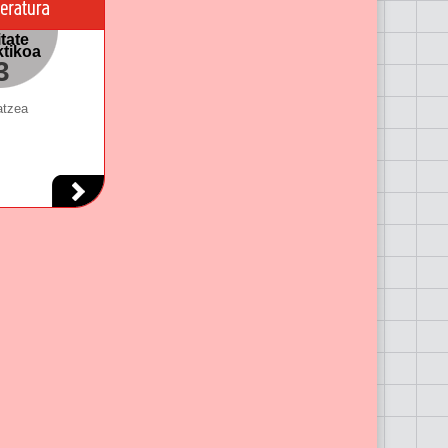
tate
ktikoa
3
atzea