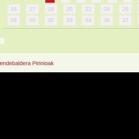
16
17
18
20
22
24
25
29
30
32
33
34
36
37
mendebaldera Pirinioak