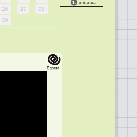
1.
unitatea
26
27
28
39
Egoera