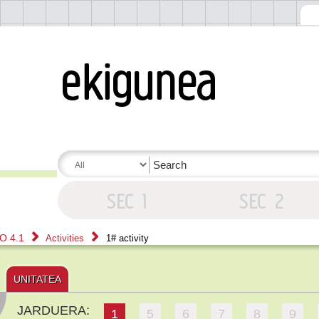
IO 4.1
Activities
1# activity
UNITATEA
JARDUERA:
1
5
6
7
8
9