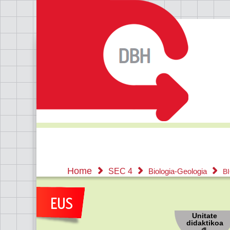
Home
SEC 4
Biologia-Geologia
B
Unitate
didaktikoa