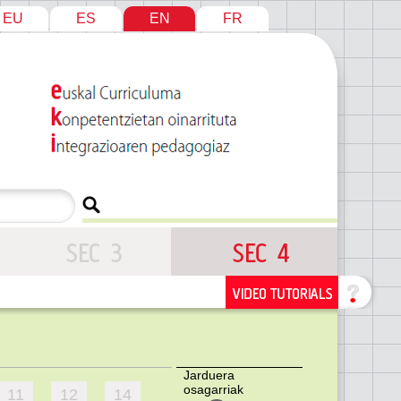
EU
ES
EN
FR
Jarduera
osagarriak
11
12
14