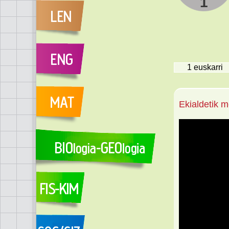
1
1
euskarri
Ekialdetik 