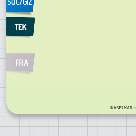
IKASELKAR
ar