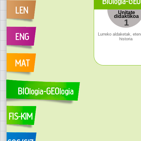
Unitate
didaktikoa
1
Lurreko aldaketak, ete
historia