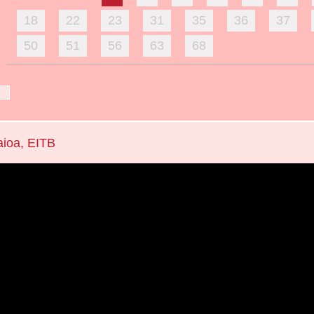
18
22
23
31
35
36
37
50
51
56
63
68
aioa, EITB