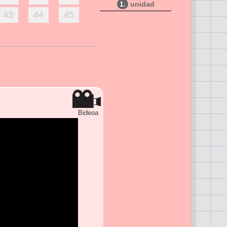
1.
unidad
43
44
45
Bideoa