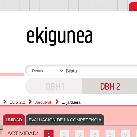
a
EUS 2.1
Jarduerak
1. jarduera
UNIDAD
EVALUACIÓN DE LA COMPETENCIA
ca
ACTIVIDAD:
1
2
3
6
8
9