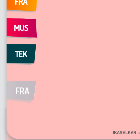
IKASELKAR
ar