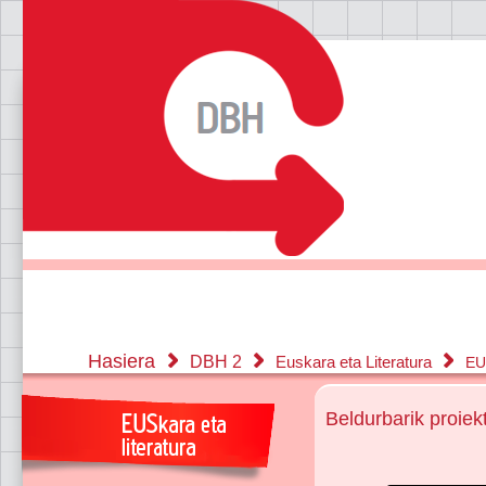
Hasiera
DBH 2
Euskara eta Literatura
EU
Beldurbarik proiek