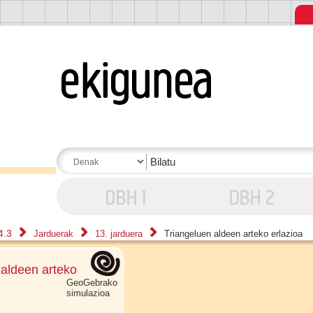
4.3
Jarduerak
13. jarduera
Triangeluen aldeen arteko erlazioa
 aldeen arteko
GeoGebrako
simulazioa