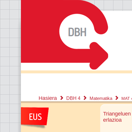
Hasiera
DBH 4
Matematika
MAT 
Triangeluen
erlazioa