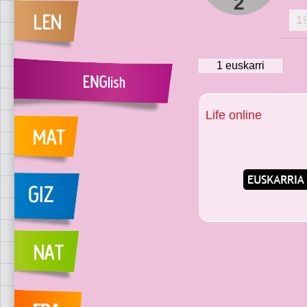
2
1
1
euskarri
Life online