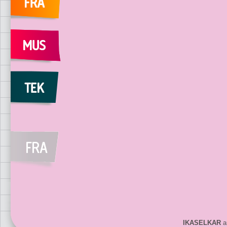
IKASELKAR
ar