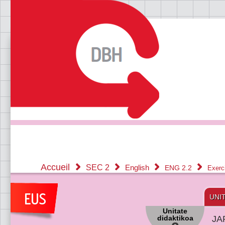
Accueil
SEC 2
English
ENG 2.2
Exerc
UNI
Unitate
didaktikoa
JA