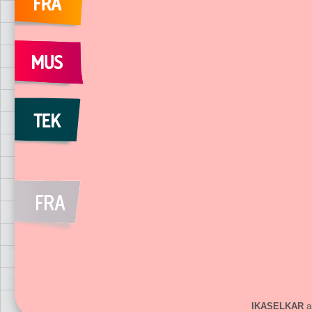
IKASELKAR
ar