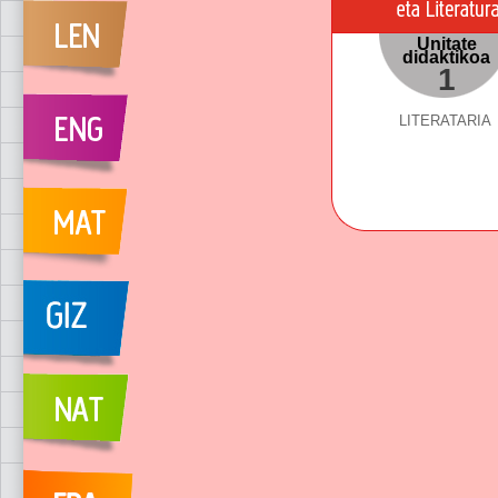
Unitate
didaktikoa
1
LITERATARIA