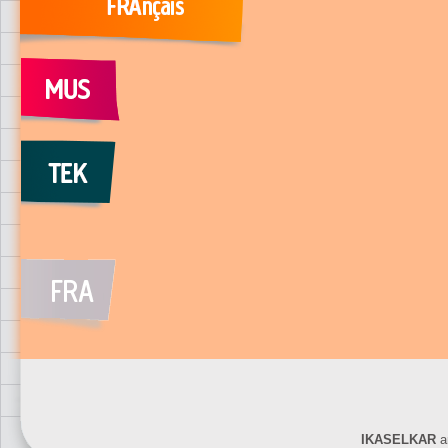
IKASELKAR
ar