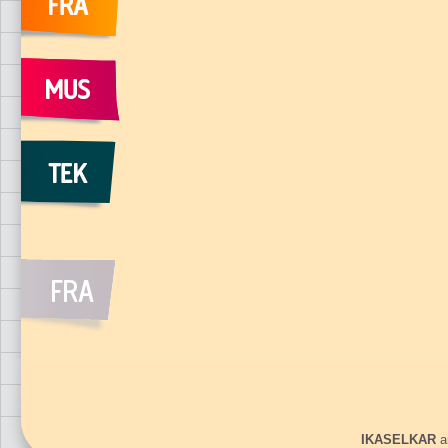
IKASELKAR
ar