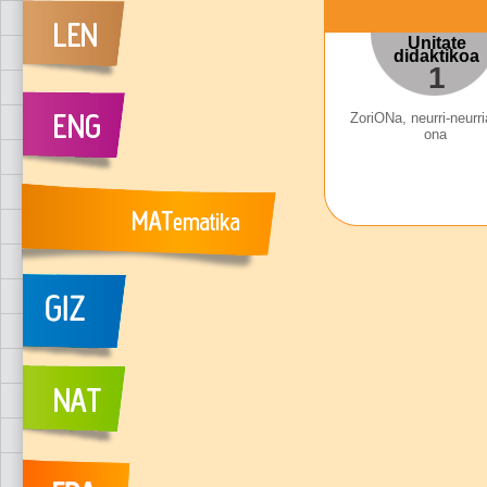
Unitate
didaktikoa
1
ZoriONa, neurri-neurr
ona