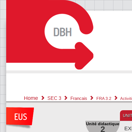
Home
SEC 3
Francais
FRA 3.2
Activi
UNI
Unité didactique
2
EX