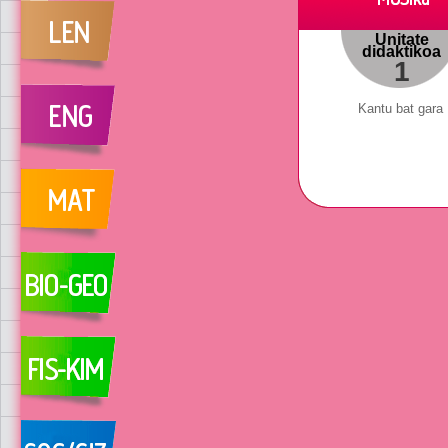
Unitate
didaktikoa
1
Kantu bat gara