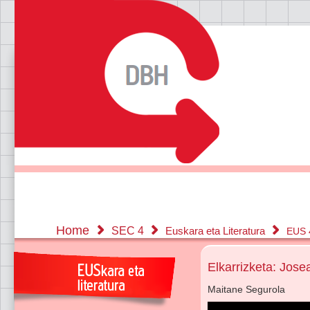
Home
SEC 4
Euskara eta Literatura
EUS 
Elkarrizketa: Jos
Maitane Segurola