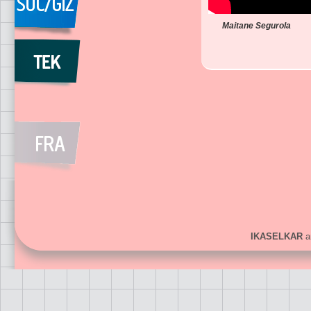
Maitane Segurola
IKASELKAR
ar