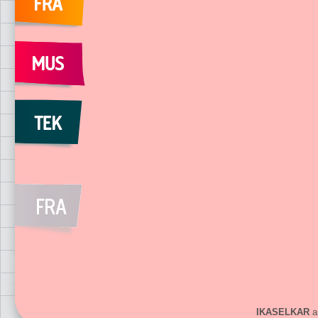
IKASELKAR
ar