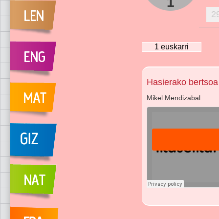
1
2
1
euskarri
Hasierako bertsoa
Mikel Mendizabal