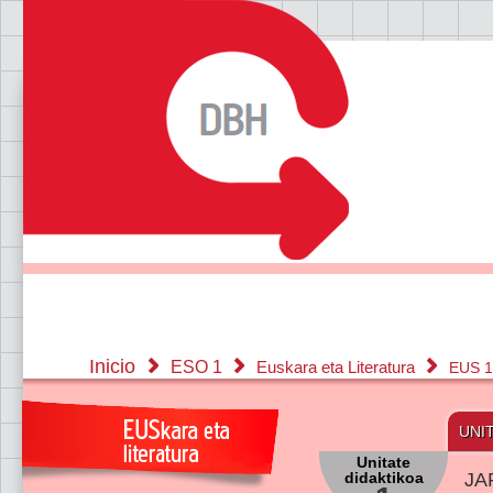
Inicio
ESO 1
Euskara eta Literatura
EUS 1
UNI
Unitate
didaktikoa
JA