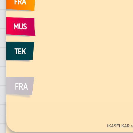
IKASELKAR
ar