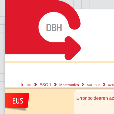
Inicio
ESO 1
Matematika
MAT 1.3
Act
Erronboidearen az