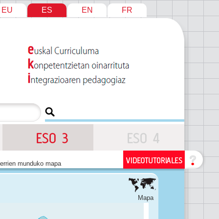
EU
ES
EN
FR
herrien munduko mapa
Mapa