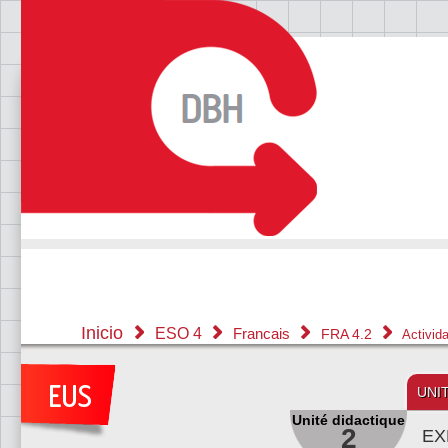
Inicio
ESO 4
Francais
FRA 4.2
Activid
UNI
Unité didactique
2
EX