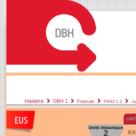
Hasiera
DBH 1
Francais
FRA2 1.2
Ja
UNI
Unité didactique
2
EX