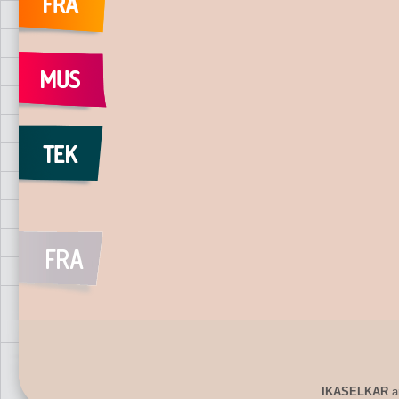
IKASELKAR
ar